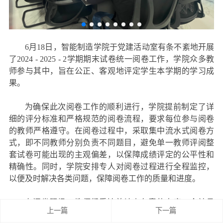
6
月
18
日，智能制造学院于
党建活动室
有条不紊地开展
了
2024 - 2025 - 2
学期期末试卷统一阅卷工作，学院众多教
师参与其中，旨在公正、客观地评定学生本学期的学习成
果。
为确保此次阅卷工作的顺利进行，学院提前制定了详
细的评分标准和严格规范的阅卷流程，要求每位参与阅卷
的教师严格遵守。在阅卷过程中，采取集中流水式阅卷方
式，即不同教师分别负责不同题目，避免单一教师评阅整
套试卷可能出现的主观偏差，以保障成绩评定的公平性和
精确性。同时，学院安排专人对阅卷过程进行全程监控，
以便及时解决各类问题，保障阅卷工作的质量和进度。
在阅卷现场，教师们秉持着认真负责的态度，全神贯
上一篇
下一篇
注地审阅每份试卷。他们仔细核对答案，精准打分。遇到